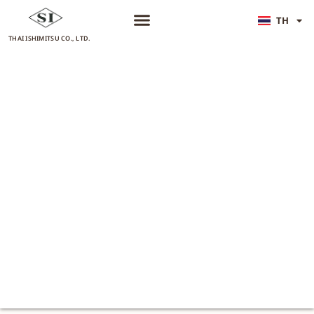
TH
JA
THAI ISHIMITSU CO., LTD.