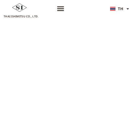
TH
JA
THAI ISHIMITSU CO., LTD.