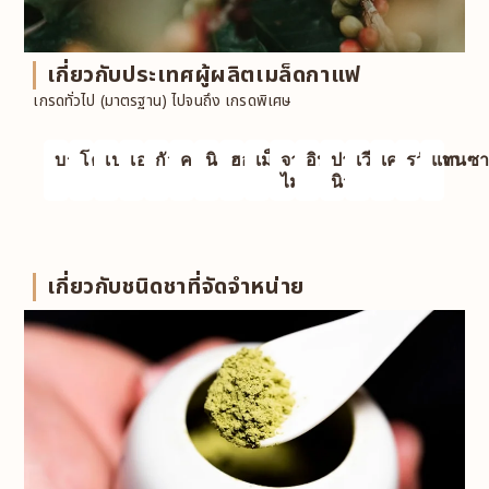
เกี่ยวกับประเทศผู้ผลิตเมล็ดกาแฟ
เกรดทั่วไป (มาตรฐาน) ไปจนถึง เกรดพิเศษ
บราซิล
โคลอมเบีย
เปรู
เอกวาดอร์
กัวเตมาลา
คอสตาริกา
นิการากัว
ฮอนดูรัส
เม็กซิโก
จา
อินโดนีเซีย
ปาปัว
เวียดนาม
เคนยา
รวันดา
แทนซา
ไมกา
นิวกินี
เกี่ยวกับชนิดชาที่จัดจำหน่าย