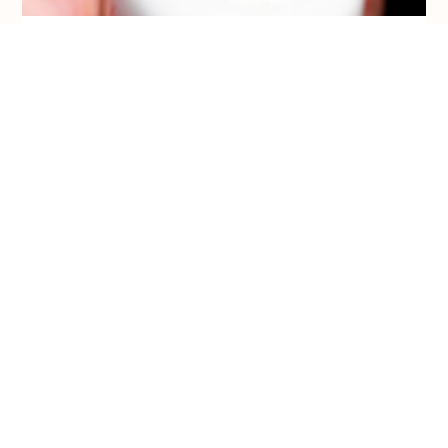
มัทฉะ
ประเทศผู้ผลิต: ประเทศญี่ปุ่น
อูจิ（เกียวโต） – ชิซุโอะกะ（นิชิโอะ） – ฟุกุโอกะ（ยาเมะ） –
คาโกชิม่า
ตั้งแต่เกรดคลาสสิกไปจนถึงเกรดพิธีการ สินค้าผลิตในญี่ปุ่นและนำ
เข้าโดยตรงจากประเทศญี่ปุ่น