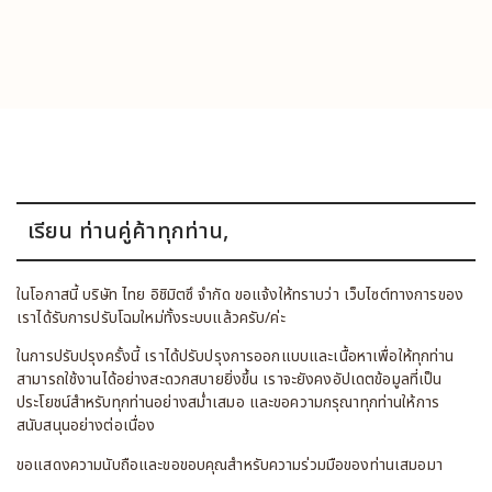
เรียน ท่านคู่ค้าทุกท่าน,
ในโอกาสนี้ บริษัท ไทย อิชิมิตซึ จำกัด ขอแจ้งให้ทราบว่า เว็บไซต์ทางการของ
เราได้รับการปรับโฉมใหม่ทั้งระบบแล้วครับ/ค่ะ
ในการปรับปรุงครั้งนี้ เราได้ปรับปรุงการออกแบบและเนื้อหาเพื่อให้ทุกท่าน
สามารถใช้งานได้อย่างสะดวกสบายยิ่งขึ้น เราจะยังคงอัปเดตข้อมูลที่เป็น
ประโยชน์สำหรับทุกท่านอย่างสม่ำเสมอ และขอความกรุณาทุกท่านให้การ
สนับสนุนอย่างต่อเนื่อง
ขอแสดงความนับถือและขอขอบคุณสำหรับความร่วมมือของท่านเสมอมา