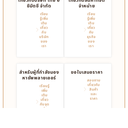
เกี่ยวกับบริษัท ไทย อิ
เกี่ยวกับสินค้าที่จัด
ชิมิตซึ จำกัด
จำหน่าย
เรียน
เรียน
รู้เพิ่ม
รู้เพิ่ม
เติม
เติม
เกี่ยว
เกี่ยว
กับ
กับ
บริษัท
ธุรกิจ
ของ
ของ
เรา
เรา
สำหรับผู้ที่กำลังมอง
ขอใบเสนอราคา
หาซัพพลายเออร์
สอบถาม
เกี่ยวกับ
เรียนรู้
สินค้า
เพิ่ม
และ
เติม
ราคา
เกี่ยว
กับจุด
เด่น
ของ
บริการ